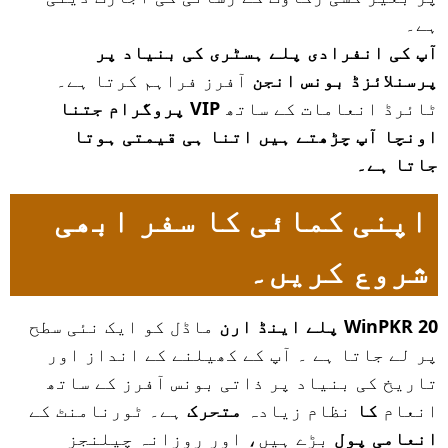
ہے۔
آپ کی انفرادی پلے ہسٹری کی بنیاد پر
پرسنلائزڈ بونس انجن
آفرز فراہم کرتا ہے۔
ٹائرڈ انعامات کے ساتھ
VIP پروگرام جتنا
اونچا آپ چڑھتے ہیں اتنا ہی قیمتی ہوتا
جاتا ہے۔
اپنی کمائی کا سفر ابھی
شروع کریں۔
WinPKR 20
پلے اینڈ ارن
ماڈل کو ایک نئی سطح
پر لے جاتا ہے ۔ آپ کے کھیلنے کے انداز اور
تاریخ کی بنیاد پر ذاتی بونس آفرز کے ساتھ
انعام
کا
نظام زیادہ
متحرک
ہے۔ ٹورنامنٹ کے
انعامی پول
بڑے ہیں، اور روزانہ چیلنجز