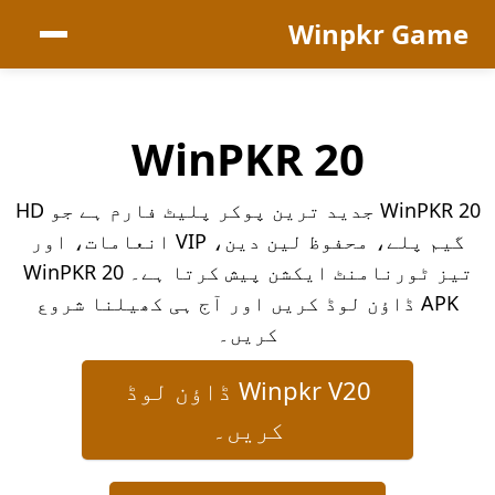
Winpkr Game
WinPKR 20
WinPKR 20 جدید ترین پوکر پلیٹ فارم ہے جو HD
گیم پلے، محفوظ لین دین، VIP انعامات، اور
تیز ٹورنامنٹ ایکشن پیش کرتا ہے۔ WinPKR 20
APK ڈاؤن لوڈ کریں اور آج ہی کھیلنا شروع
کریں۔
Winpkr V20 ڈاؤن لوڈ
کریں۔