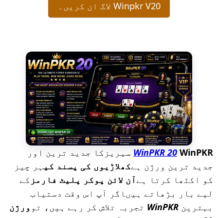
Winpkr V20 لاگ ان کریں۔
WinPKR
WinPKR 20
سیریزکا جدید ترین اور
جدید ترین ورژن ہے
کھلاڑیوں کی پسند کی
ہر چیز
کو اکٹھا کرتا ہے
آن لائن پوکر پلیٹ فارمز
کے
لیے بار بڑھاتے ہیںاگر آپ اس وقت دستیاب
بہترین
WinPKR
تجربہ تلاش کر رہے ہیں، تو
ورژن