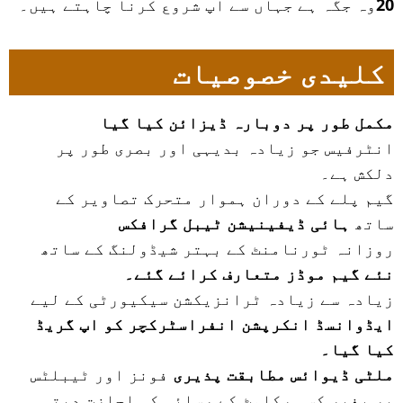
20
وہ جگہ ہے جہاں سے آپ شروع کرنا چاہتے ہیں۔
کلیدی خصوصیات
مکمل طور پر دوبارہ ڈیزائن کیا گیا
انٹرفیس جو زیادہ بدیہی اور بصری طور پر
دلکش ہے۔
گیم پلے کے دوران ہموار متحرک تصاویر کے
ساتھ
ہائی ڈیفینیشن ٹیبل گرافکس
روزانہ ٹورنامنٹ کے بہتر شیڈولنگ کے ساتھ
نئے گیم موڈز متعارف کرائے گئے۔
زیادہ سے زیادہ ٹرانزیکشن سیکیورٹی کے لیے
ایڈوانسڈ انکرپشن انفراسٹرکچر کو اپ گریڈ
کیا گیا۔
ملٹی ڈیوائس مطابقت پذیری
فونز اور ٹیبلٹس
پر بغیر کسی رکاوٹ کے رسائی کی اجازت دیتی