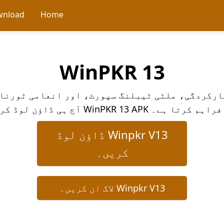
wnload
Home
WinPKR 13
ستحکم کارکردگی، ملٹی ٹیبلنگ سپورٹ، اور انعامی ٹورن
کرتا ہے۔ WinPKR 13 APK آج ہی ڈاؤن لوڈ کریں۔
Winpkr V13 ڈاؤن لوڈ
کریں۔
Winpkr V13 لاگ ان کریں۔