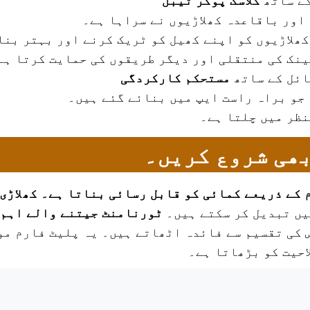
کے ساتھ
کلاسک پوکر ٹیبل
اور باقاعدہ کھلاڑیوں نے سراہا ہے۔
ھلاڑیوں کو اپنے کھیل کو ٹریک کرنے اور بہتر بنا
نک کی منتقلی اور دیگر طریقوں کی حمایت کرتا ہے
ائل کے ساتھ
مستحکم کارکردگی
جو براہ راست ایپ میں بنائے گئے ہیں۔
نظر میں چلتا ہے۔
بھی شروع کریں۔
 کے ذریعے کمائی کو قابل رسائی بناتا ہے۔ کھلاڑی
یں تبدیل کر سکتے ہیں۔
ٹورنامنٹ جیتنے والے
اہم 
 کی تقسیم سے فائدہ اٹھاتے ہیں۔ یہ پلیٹ فارم مو
احیت کو بڑھاتا ہے۔