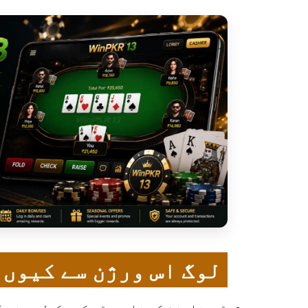
لوگ اس ورژن سے کیوں