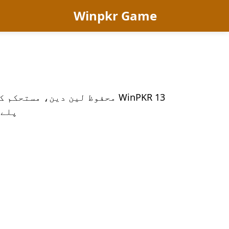
Winpkr Game
WinPKR 13 محفوظ لین دین، م
پلے فراہم 