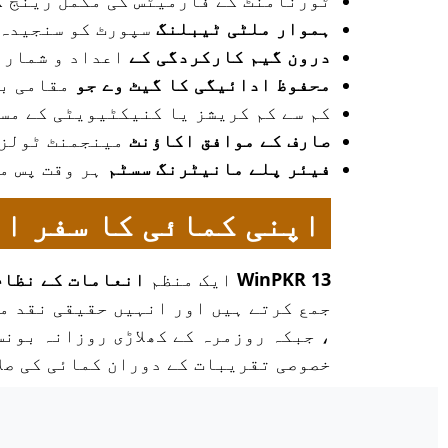
ٹورنامنٹ کے فارمیٹس کی مکمل رینج 
ہموار ملٹی ٹیبلنگ
سپورٹ کو سنجیدہ 
درون گیم کارکردگی کے
اعداد و شمار ک
محفوظ ادائیگی کا گیٹ وے جو
مقامی بی
کم سے کم کریشز یا کنیکٹیویٹی کے مس
صارف کے موافق اکاؤنٹ
مینجمنٹ ٹولز 
فیئر پلے مانیٹرنگ سسٹم
ہر وقت پس م
اپنی کمائی کا سفر ا
WinPKR 13
ایک منظم
انعامات کے نظام
جمع کرتے ہیں اور انہیں حقیقی نقد م
، جبکہ روزمرہ کے کھلاڑی روزانہ بونس
خصوصی تقریبات کے دوران کمائی کی صل