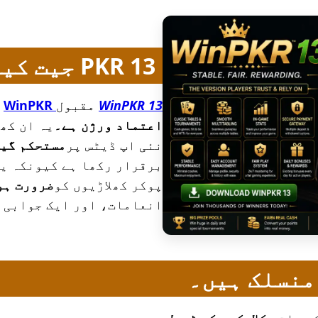
PKR 13 جیت کیا ہے؟
WinPKR 13
مقبول
WinPKR
پ
اعتماد ورژن ہے۔
یہ ان کھ
نئی اپ ڈیٹس پر
مستحکم گی
برقرار رکھا ہے کیونکہ ی
پوکر کھلاڑیوں کو
ضرورت ہو
انعامات، اور ایک جوابی 
 منسلک ہیں۔