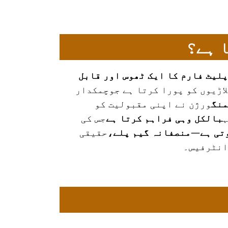
لیٹ فارم کا ایک ٹھوس اور قابل
لاڑیوں کو پورا کرتا ہے جوچمکدار
منگ
ورژن نے اپنی مقبولیت کو
ہ
بالکل وہی فراہم کرتا ہے
جس کی
تی ہے
—
منصفانہ گیم پلے،
حقیقی
انٹرفیس۔