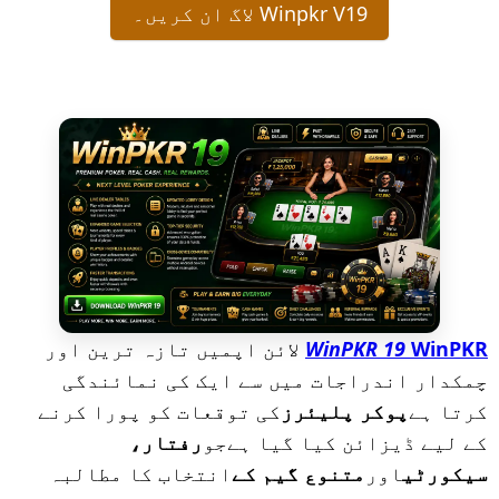
Winpkr V19 لاگ ان کریں۔
WinPKR
WinPKR 19
لائن اپمیں تازہ ترین اور
چمکدار اندراجات میں سے ایک کی نمائندگی
کرتا ہے
پوکر پلیئرز
کی توقعات کو پورا کرنے
کے لیے ڈیزائن کیا گیا ہےجو
رفتار،
سیکورٹی
اور
متنوع گیم کے
انتخاب کا مطالبہ