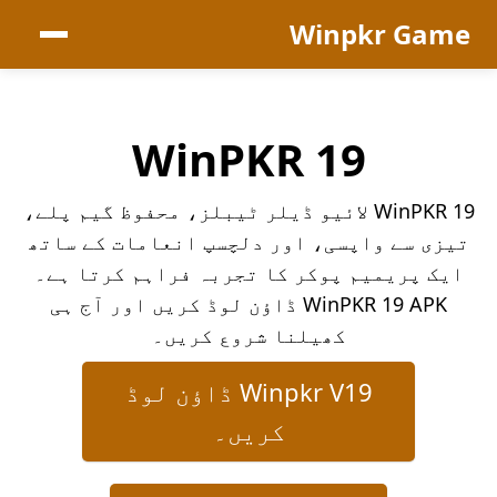
Winpkr Game
WinPKR 19
WinPKR 19 لائیو ڈیلر ٹیبلز، محفوظ گیم پلے،
تیزی سے واپسی، اور دلچسپ انعامات کے ساتھ
ایک پریمیم پوکر کا تجربہ فراہم کرتا ہے۔
WinPKR 19 APK ڈاؤن لوڈ کریں اور آج ہی
کھیلنا شروع کریں۔
Winpkr V19 ڈاؤن لوڈ
کریں۔