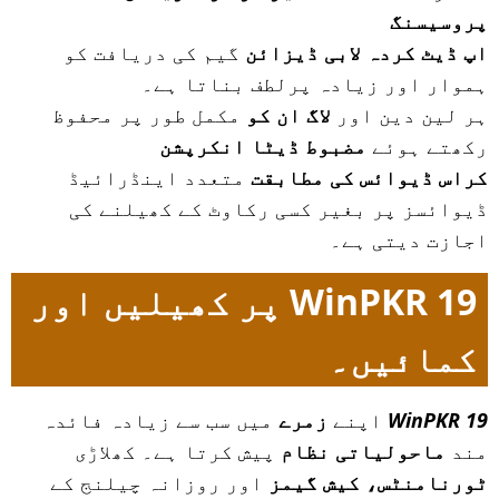
پروسیسنگ
اپ ڈیٹ کردہ لابی ڈیزائن
گیم کی دریافت کو
ہموار اور زیادہ پرلطف بناتا ہے۔
ہر لین دین اور
لاگ ان کو
مکمل طور پر محفوظ
رکھتے ہوئے
مضبوط ڈیٹا انکرپشن
کراس ڈیوائس کی مطابقت
متعدد اینڈرائیڈ
ڈیوائسز پر بغیر کسی رکاوٹ کے کھیلنے کی
اجازت دیتی ہے۔
WinPKR 19 پر کھیلیں اور
کمائیں۔
WinPKR 19
اپنے
زمرے
میں سب سے زیادہ فائدہ
مند
ماحولیاتی نظام
پیش کرتا ہے۔ کھلاڑی
ٹورنامنٹس، کیش گیمز
اور روزانہ چیلنج کے