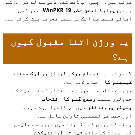
کرتے ہیں۔ اپنی اپ ڈیٹ شدہ لابی سے لے کر اس کے
بہتر
ریوارڈ انجن تک، WinPKR 19
بغیر کسی
اضافی قیمت کے ایک پریمیم تجربہ پیش کرتا ہے۔
یہ ورژن اتنا مقبول کیوں
ہے؟
لائیو ڈیلر انضمام
پوکر ٹیبلز پر ایک مستند
کیسینو کا
احساس لاتا ہے۔
مزید مختلف حالتوں اور رفتار کے فارمیٹ کے
جدولوں سمیت
وسیع گیم کا انتخاب
پلیئر پروفائلز
میں اب کامیابی کے بیجز
اور جیت کی تفصیلی تاریخ شامل ہے۔
پہلے کے ورژن کے مقابلے میں تیزی سے واپسی
کے اوقات کے ساتھ
تیز تر ٹرانزیکشن