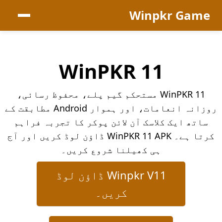
Winpkr Game
WinPKR 11
WinPKR 11 مستحکم گیم پلے، محفوظ رسائی،
روزانہ انعامات، اور ہموار Android مطابقت کے
ساتھ ایک کلاسک آن لائن پوکر کا تجربہ فراہم
کرتا ہے۔ WinPKR 11 APK ڈاؤن لوڈ کریں اور آج
ہی کھیلنا شروع کریں۔
Winpkr V11 ڈاؤن لوڈ
کریں۔