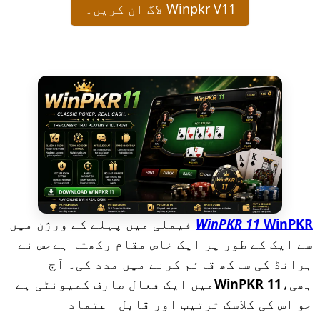
Winpkr V11 لاگ ان کریں۔
WinPKR
WinPKR 11
فیملی میں پہلے کے ورژن میں
سے ایک کے طور پر ایک خاص مقام رکھتا ہےجس نے
برانڈ کی ساکھ قائم کرنے میں مدد کی۔ آج
بھی،
WinPKR 11
میں ایک فعال صارف کمیونٹی ہے
جو اس کی کلاسک ترتیب اور قابل اعتماد